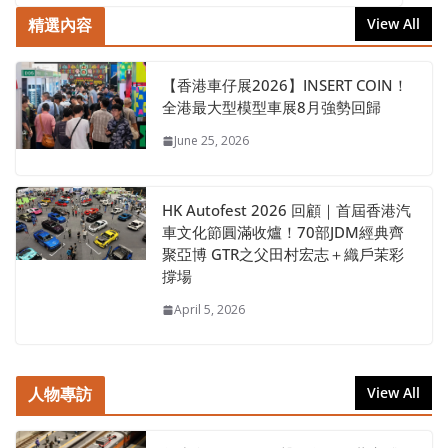
精選內容
View All
【香港車仔展2026】INSERT COIN！
全港最大型模型車展8月強勢回歸
June 25, 2026
HK Autofest 2026 回顧｜首屆香港汽
車文化節圓滿收爐！70部JDM經典齊
聚亞博 GTR之父田村宏志＋織戶茉彩
撐場
April 5, 2026
人物專訪
View All