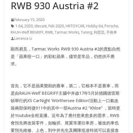
RWB 930 Austria #2
February 15, 2020
1:64
,
2020
,
diecast
,
Feb 2020
,
HKTOYCAR
,
Hobby 64
,
Porsche
,
RAUH-Welf BEGRIFF
,
RWB
,
Tarmac Works
,
Tuning
,
利思芸
,
手推車
Lierence Li
顯而易見，Tarmac Works RWB 930 Austria #2的賣點自然
是「蘋果咬一口」的彩虹蘋果，儘管是常品，仍然供不應
求。
首先，它不是蘋果贊助的賽車，第二，它根本不是賽車，而
是由RAUH-Welf BEGRIFF主腦中井啟17年5月於德國德雷斯
頓舉行的XS CarNight ‘Wörthersee Edition’活動上一口氣改
裝兩部保時捷911中的其中一部Austria #2 “Khloe” ，當時更
於Youtube全程直播。近年為了應付愈來愈多的需求，RWB
會預先將改裝零件，如輪拱、尾翼等運往車房，被改的車也
要預先維修、上色，到中井先生及團隊抵達時就可以直接進