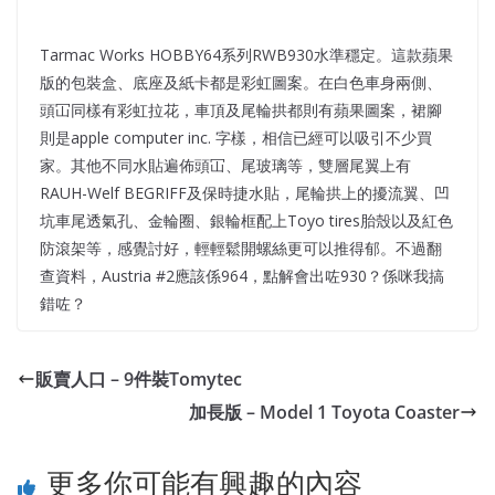
Tarmac Works HOBBY64系列RWB930水準穩定。這款蘋果
版的包裝盒、底座及紙卡都是彩虹圖案。在白色車身兩側、
頭冚同樣有彩虹拉花，車頂及尾輪拱都則有蘋果圖案，裙腳
則是apple computer inc. 字樣，相信已經可以吸引不少買
家。其他不同水貼遍佈頭冚、尾玻璃等，雙層尾翼上有
RAUH-Welf BEGRIFF及保時捷水貼，尾輪拱上的擾流翼、凹
坑車尾透氣孔、金輪圈、銀輪框配上Toyo tires胎殼以及紅色
防滾架等，感覺討好，輕輕鬆開螺絲更可以推得郁。不過翻
查資料，Austria #2應該係964，點解會出咗930？係咪我搞
錯咗？
販賣人口 – 9件裝Tomytec
加長版 – Model 1 Toyota Coaster
更多你可能有興趣的內容