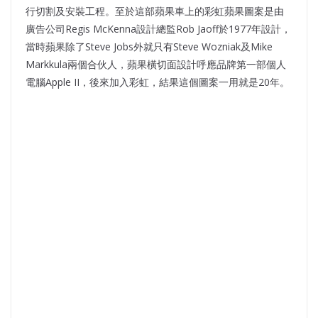
行切割及安裝工程。至於這部蘋果車上的彩虹蘋果圖案是由
廣告公司Regis McKenna設計總監Rob Jaoff於1977年設計，
當時蘋果除了Steve Jobs外就只有Steve Wozniak及Mike
Markkula兩個合伙人，蘋果橫切面設計呼應品牌第一部個人
電腦Apple II，後來加入彩虹，結果這個圖案一用就是20年。