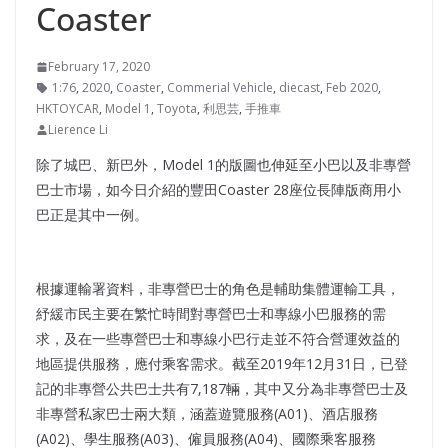
Coaster
February 17, 2020
1:76
,
2020
,
Coaster
,
Commerial Vehicle
,
diecast
,
Feb 2020
,
HKTOYCAR
,
Model 1
,
Toyota
,
利思芸
,
手推車
Lierence Li
除了城巴、新巴外，Model 1的版圖也伸延至小巴以及非專營
巴士市場，如今日介紹的豐田Coaster 28座位長陣版商用小
巴正是其中一例。
根據運輸署資料，非專營巴士的角色是輔助集體運輸工具，
紓緩市民主要在繁忙時間對專營巴士和專線小巴服務的需
求，及在一些專營巴士和專線小巴行走並不符合營運效益的
地區提供服務，應付乘客需求。截至2019年12月31日，已登
記的非專營公共巴士共有7,187輛，其中又分為非專營巴士及
非專營私家巴士兩大類，涵蓋遊覽服務(A01)、酒店服務
(A02)、學生服務(A03)、僱員服務(A04)、國際乘客服務