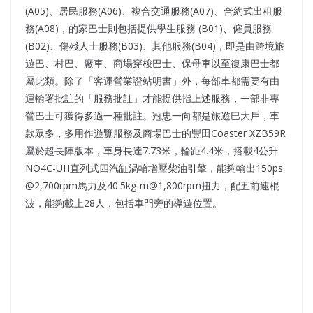
(A05)、居民服務(A06)、複合交通服務(A07)、合約式出租服
務(A08)，的家巴士則包括提供學生服務 (B01)、僱員服務
(B02)、傷殘人士服務(B03)、其他服務(B04)，即是由跨境旅
遊巴、村巴、廠車、商場穿梭巴士、保母車以至復康巴士都
屬此類。除了「客運營業證站明書」外，每部車都需要有由
運輸署批註的「服務批註」才能提供指上述服務，一部非專
營巴士可獲得多過一種批註。冠忠一向都是旅遊巴大戶，車
款眾多，多用作遊覽服務及商場巴士的豐田Coaster XZB59R
屬於超長陣版本，車身長達7.73米，輪距4.4米，搭載4公升
NO4C-UH直列式四汽缸渦輪增壓柴油引擎，能夠輸出150ps
@2,700rpm馬力及40.5kg-m@1,800rpm扭力，配五前速棍
波，能夠載上28人，包括車門旁的導遊位置。