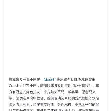
繼專線及公共小巴後，
Model 1
推出這台長陣版28座豐田
Coaster 1/76小巴，商用版車身改用電用門及封窗設計，車
身有冠忠的綠色拉花，車身如太平門、載客量、緊急死火
掣、請切在車廂中飲食、擋風玻璃及車尾的營業執照等水貼
跟與真車相同，頭尾獨立膠燈、分件水撥、車尾太平門的開
關等提升像真度，車櫳除了電動門的扶手外，駕駛席後設欄