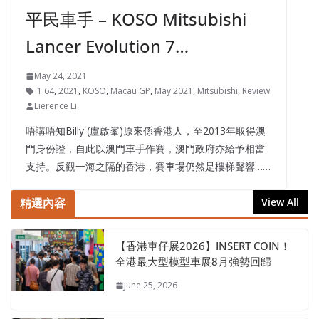
平民車手 – KOSO Mitsubishi
Lancer Evolution 7…
May 24, 2021
1:64
,
2021
,
KOSO
,
Macau GP
,
May 2021
,
Mitsubishi
,
Review
Lierence Li
唔講唔知Billy (盧啟峯)原來係香港人，至2013年取得澳
門身份證，自此以澳門車手作賽，澳門政府亦給予相當
支持。反觀一海之隔的香港，賽車場仍然是樓梯聲響……
精選內容
View All
【香港車仔展2026】INSERT COIN！
全港最大型模型車展8月強勢回歸
June 25, 2026