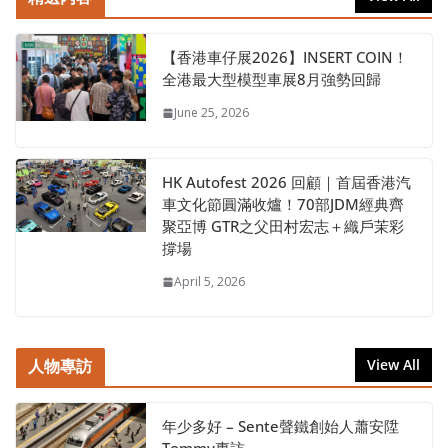
【香港車仔展2026】INSERT COIN！
全港最大型模型車展8月強勢回歸
June 25, 2026
HK Autofest 2026 回顧｜首屆香港汽
車文化節圓滿收爐！70部JDM經典齊
聚亞博 GTR之父田村宏志＋織戶茉彩
撐場
April 5, 2026
人物專訪
View All
年少多好 – Sente聲鐵創始人蕭安陞