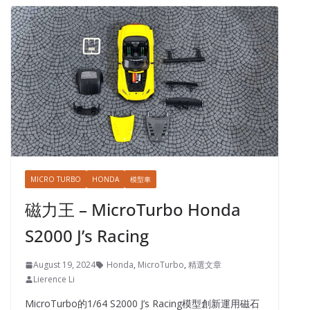
MICRO TURBO
HONDA
模型車
磁力王 – MicroTurbo Honda
S2000 J’s Racing
August 19, 2024
Honda
,
MicroTurbo
,
精選文章
Lierence Li
MicroTurbo的1/64 S2000 J’s Racing模型創新運用磁石