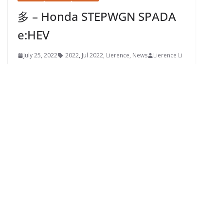
多 – Honda STEPWGN SPADA
e:HEV
July 25, 2022
2022
,
Jul 2022
,
Lierence
,
News
Lierence Li
拍攝當日唔只得我哋，仲有好多客約咗睇車，呢部
Honda STEPWGN SPADA eHEV，似乎都幾受家庭客所
歡迎
HONDA
TOMYTEC
微型人偶
微型配件
微縮世界
微縮世界活動
模型品牌
模型車
開箱評測
媽媽在那兒？Tomytec
#carsnap 02a Diocolle 64 Car
Wash