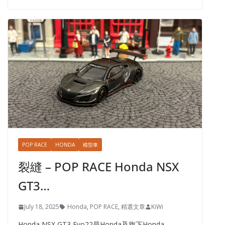
POP RACE
HONDA
模型車
裂縫 – POP RACE Honda NSX
GT3…
July 18, 2025
Honda
,
POP RACE
,
精選文章
KiWi
Honda NSX GT3 Evo22是Honda及旗下Honda