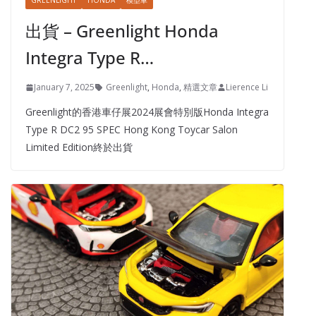
GREENLIGHT
HONDA
模型車
出貨 – Greenlight Honda
Integra Type R…
January 7, 2025
Greenlight
,
Honda
,
精選文章
Lierence Li
Greenlight的香港車仔展2024展會特別版Honda Integra
Type R DC2 95 SPEC Hong Kong Toycar Salon
Limited Edition終於出貨