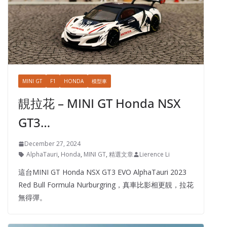
MINI GT
F1
HONDA
模型車
靚拉花 – MINI GT Honda NSX
GT3…
December 27, 2024
AlphaTauri
,
Honda
,
MINI GT
,
精選文章
Lierence Li
這台MINI GT Honda NSX GT3 EVO AlphaTauri 2023
Red Bull Formula Nurburgring，真車比影相更靚，拉花
無得彈。