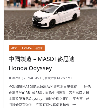
MASDI
HONDA
模型車
中國製造 – MASDI 麥思迪
Honda Odyssey
March 9, 2026
MASDI
,
精選文章
Lierence Li
今次開箱MASDI麥思迪出品的廣汽本田奧德賽——唔係
香港常見的RB1或RB3，而係中國製造、甚至出口返日
本嗰款第五代Odyssey。頭尾燈獨立膠件、雙天窗、趟
門線條都有做到，不過有個位真係要扣分⋯⋯