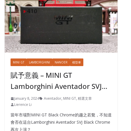
MINI GT
LAMBORGHINI
NANOER
模型車
賦予意義 – MINI GT
Lamborghini Aventador SVJ…
January 8, 2024
Aventador
,
MINI GT
,
精選文章
Lierence Li
當年市場對MINI GT Black Chrome的趨之若鶩，不知道
會否在這台Lamborghini Aventador SVJ Black Chrome
再次上演？