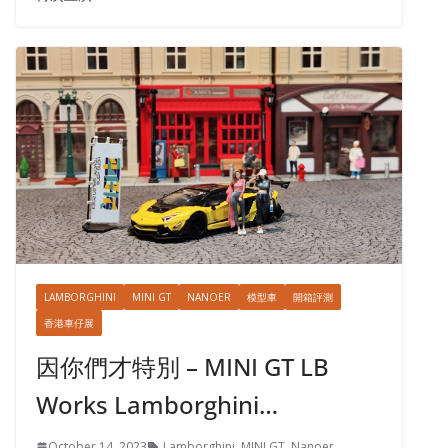
LAMBORGHINI
MINI GT
NANOER
模型車
開箱評測
香港車仔展
因你們才特別 – MINI GT LB
Works Lamborghini…
October 14, 2023
Lamborghini
,
MINI GT
,
Nanoer