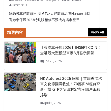
Lierence Li
能夠獲車仔龍頭MINI GT及人仔龍頭品牌Nanoer加持，
香港車仔展2023特別版相信不難成為渴市產品。
精選內容
View All
【香港車仔展2026】INSERT COIN！
全港最大型模型車展8月強勢回歸
June 25, 2026
HK Autofest 2026 回顧｜首屆香港汽
車文化節圓滿收爐！70部JDM經典齊
聚亞博 GTR之父田村宏志＋織戶茉彩
撐場
April 5, 2026