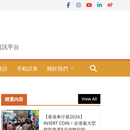
資訊平台
專訪
手動試車
關於我們
精選內容
View All
【香港車仔展2026】
INSERT COIN！全港最大型
模型車展8月強勢回歸