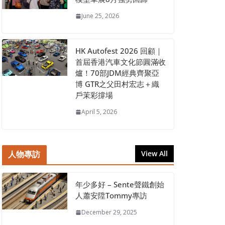
June 25, 2026
HK Autofest 2026 回顧｜
首屆香港汽車文化節圓滿收
爐！70部JDM經典齊聚亞
博 GTR之父田村宏志＋織
戶茉彩撐場
April 5, 2026
人物專訪
View All
年少多好 – Sente聲鐵創始
人蕭安陞Tommy專訪
December 29, 2025