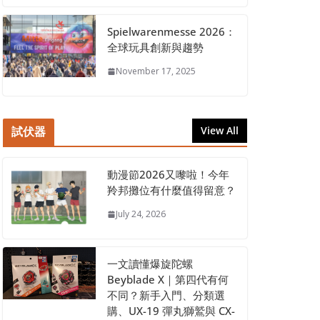
Spielwarenmesse 2026：
全球玩具創新與趨勢
November 17, 2025
試伏器
View All
動漫節2026又嚟啦！今年
羚邦攤位有什麼值得留意？
July 24, 2026
一文讀懂爆旋陀螺
Beyblade X｜第四代有何
不同？新手入門、分類選
購、UX-19 彈丸獅鷲與 CX-