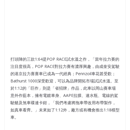
打頭陣的三款1:64是POP RACE試水溫之作，「當年拉力賽的
注目度很高，POP RACE對拉力賽有濃厚興趣，由成奎安駕駛
的港京拉力賽賽車已成為一代經典；Pennzoil車花甚受歡；
Bathurst 1000深受歡迎，可以為品牌開拓市場試試水溫。至
於1:12的「巨作」則是「省招牌」作品，此車以岡山賽車場
意外作藍本，擁有電鍍車身、AAPE拉膜、連水瓶、電線的駕
駛艙及煞車碟連卡鉗，「我們考慮將拖車帶改用布帶製作，
如真車看齊。」未來如了1:12外，廠方或有機會推出1:18模型
車。