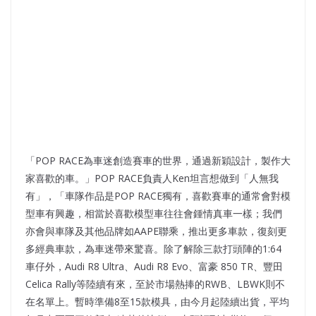
「POP RACE為車迷創造賽車的世界，通過新穎設計，製作大
家喜歡的車。」POP RACE負責人Ken坦言想做到「人無我
有」，「車隊作品是POP RACE獨有，喜歡賽車的通常會對模
型車有興趣，相當於喜歡模型車往往會鍾情真車一樣；我們
亦會與車隊及其他品牌如AAPE聯乘，推出更多車款，復刻更
多經典車款，為車迷帶來驚喜。除了解除三款打頭陣的1:64
車仔外，Audi R8 Ultra、Audi R8 Evo、富豪 850 TR、豐田
Celica Rally等陸續有來，至於市場熱捧的RWB、LBWK則不
在名單上。暫時準備8至15款模具，由今月起陸續出貨，平均