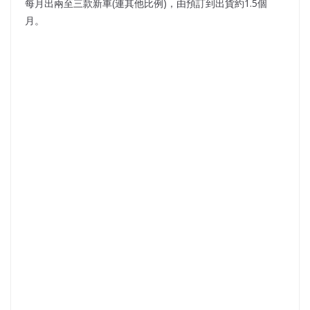
每月出兩至三款新車(連其他比例)，由預訂到出貨約1.5個
月。