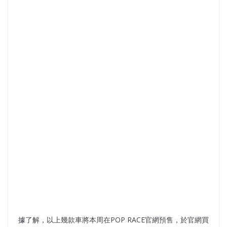
據了解，以上幾款車將本周在POP RACE官網預售，於官網買