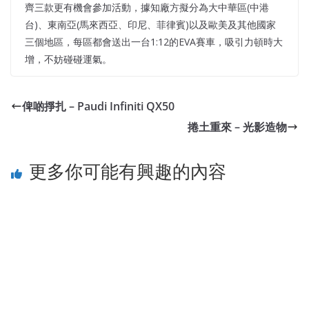
齊三款更有機會參加活動，據知廠方擬分為大中華區(中港
台)、東南亞(馬來西亞、印尼、菲律賓)以及歐美及其他國家
三個地區，每區都會送出一台1:12的EVA賽車，吸引力頓時大
增，不妨碰碰運氣。
俾啲掙扎 – Paudi Infiniti QX50
捲土重來 – 光影造物
更多你可能有興趣的內容