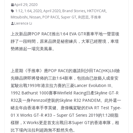
April 29, 2020
1:12
,
1:64
,
2020
,
April 2020
,
Brand Stories
,
HKTOYCAR
,
Mitsubishi
,
Nissan
,
POP RACE
,
Super GT
,
利思芸
,
手推車
Lierence Li
上次新品牌POP RACE推出1:64 EVA GTR賽車平地一聲雷後
靜了一段時間，原來品牌是秘密練兵，大軍已經壓境，車壇
勢將掀起一場完美風暴。
上星期《手推車》應POP RACE的邀請到沙田TAC(HK)Ltd搶
先睇品牌即將發佈的三款1:64新車，包括由已故藝人成奎安
駕駛出戰1993年港京拉力賽的三菱Lancer Evolution III、
1992 Bathurst 1000賽事Winfield Racing日產Skyline GT-R
R32及一身Pennzoil塗裝的Skyline R32 PANDEM。此外還一
睹去年由香港車手李英健、唐偉楓駕駛的EVA RT Test Type-
01 X Works GT-R #33 – Super GT Series 2019的1:12樹脂
樣辦，X Works更是首支出戰日本Super GT的香港車隊，相
比下場內法拉利超跑無不黯然失色。