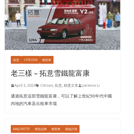
拓意
CITROEN
模型車
老三樣 – 拓意雪鐵龍富康
April 3, 2024
Citroen
,
拓意
,
精選文章
Lierence Li
通過拓意這部雪鐵龍富康，可以了解上世紀90年代中國
內地的汽車及出租車市場
MAJORETTE
模型品牌
模型車
開箱評測