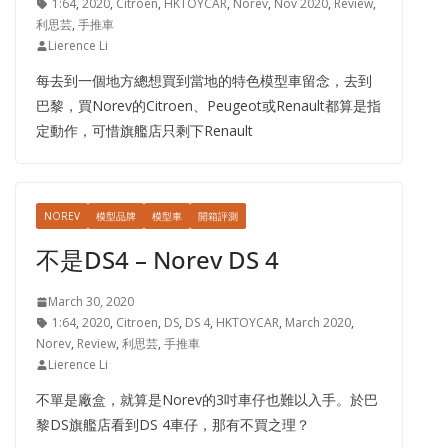
1:64
,
2020
,
Citroen
,
HKTOYCAR
,
Norev
,
Nov 2020
,
Review
,
利思芸
,
手推車
Lierence Li
每去到一個地方總想買到當地的特色模型車留念，去到
巴黎，買Norev的Citroen、Peugeot或Renault都算是指
定動作，可惜旗艦店只剩下Renault
NOREV
模型品牌
模型車
開箱評測
不是DS4 – Norev DS 4
March 30, 2020
1:64
,
2020
,
Citroen
,
DS
,
DS 4
,
HKTOYCAR
,
March 2020
,
Norev
,
Review
,
利思芸
,
手推車
Lierence Li
不單是廠盒，就算是Norev的3吋車仔也難以入手。於巴
黎DS旗艦店看到DS 4車仔，那有不買之理？