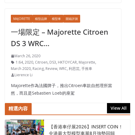
MAJORETTE
模型品牌
模型車
開箱評測
一場限定 – Majorette Citroen
DS 3 WRC…
March 26, 2020
1:64
,
2020
,
Citroen
,
DS3
,
HKTOYCAR
,
Majorette
,
March 2020
,
Racing
,
Review
,
WRC
,
利思芸
,
手推車
Lierence Li
Majorette作為法國牌子，推出Citroen車款自然理所當
然，而且是Sebastien Loeb的座駕
精選內容
View All
【香港車仔展2026】INSERT COIN！
全港最大型模型車展8月強勢回歸