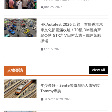
June 25, 2026
HK Autofest 2026 回顧｜首屆香港汽
車文化節圓滿收爐！70部JDM經典齊
聚亞博 GTR之父田村宏志＋織戶茉彩
撐場
April 5, 2026
人物專訪
View All
年少多好 – Sente聲鐵創始人蕭安陞
Tommy專訪
December 29, 2025