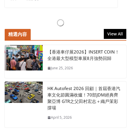
精選內容
View All
【香港車仔展2026】INSERT COIN！
全港最大型模型車展8月強勢回歸
June 25, 2026
HK Autofest 2026 回顧｜首屆香港汽
車文化節圓滿收爐！70部JDM經典齊
聚亞博 GTR之父田村宏志＋織戶茉彩
撐場
April 5, 2026