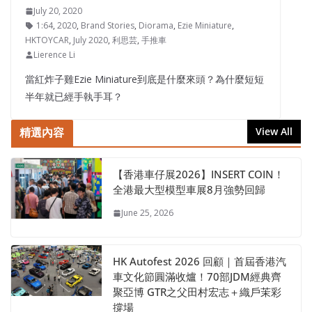
July 20, 2020
1:64
,
2020
,
Brand Stories
,
Diorama
,
Ezie Miniature
,
HKTOYCAR
,
July 2020
,
利思芸
,
手推車
Lierence Li
當紅炸子雞Ezie Miniature到底是什麼來頭？為什麼短短
半年就已經手執手耳？
精選內容
View All
【香港車仔展2026】INSERT COIN！
全港最大型模型車展8月強勢回歸
June 25, 2026
HK Autofest 2026 回顧｜首屆香港汽
車文化節圓滿收爐！70部JDM經典齊
聚亞博 GTR之父田村宏志＋織戶茉彩
撐場