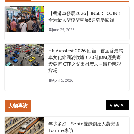
【香港車仔展2026】INSERT COIN！
全港最大型模型車展8月強勢回歸
June 25, 2026
HK Autofest 2026 回顧｜首屆香港汽
車文化節圓滿收爐！70部JDM經典齊
聚亞博 GTR之父田村宏志＋織戶茉彩
撐場
April 5, 2026
人物專訪
View All
年少多好 – Sente聲鐵創始人蕭安陞
Tommy專訪