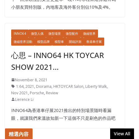
小朋友買特別版，內地客及海外客分別佔10%及4%。
INNO64
微型人偶
微型場景
微型配件
微縮世界
微縮世界活動
模型品牌
模型車
開箱評測
香港車仔展
心思 – INNO64 HK TOYCAR
SHOW 2021…
November 8, 2021
1:64
,
2021
,
Diorama
,
HKTOYCAR Salon
,
Liberty Walk
,
Nov 2021
,
Porsche
,
Review
Lierence Li
INNO64為香港車仔展2021推出的特別場景隨時看漏
眼，就讓我們來溫故知新一下這個不只是刷色的作品吧
精選內容
View All