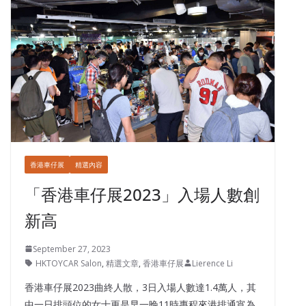
香港車仔展
精選內容
「香港車仔展2023」入場人數創
新高
September 27, 2023
HKTOYCAR Salon
,
精選文章
,
香港車仔展
Lierence Li
香港車仔展2023曲終人散，3日入場人數達1.4萬人，其
中一日排頭位的女士更是早一晚11時專程來港排通宵為