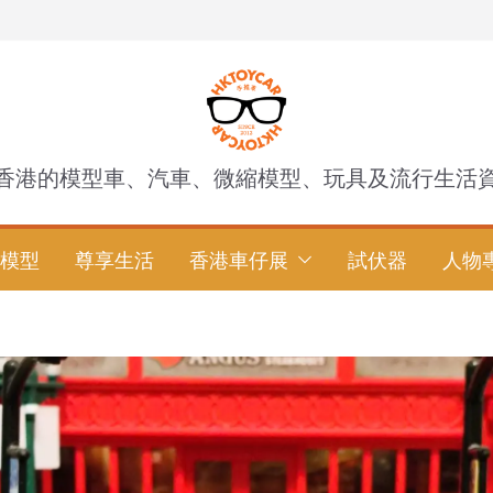
香港的模型車、汽車、微縮模型、玩具及流行生活
模型
尊享生活
香港車仔展
試伏器
人物