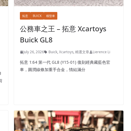
拓意
BUICK
模型車
公務車之王 – 拓意 Xcartoys
Buick GL8
July 26, 2026
Buick
,
Xcartoys
,
精選文章
Lierence Li
拓意 1:64 第一代 GL8 (Y15-01) 復刻經典藏藍色官
車，圓潤線條加重手合金，情結滿分
3
前