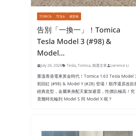
TOMICA
TESLA
模型車
告別「一換一」！Tomica
Tesla Model 3 (#98) &
Model…
July 26, 2026
Tesla
,
Tomica
,
精選文章
Lierence Li
重溫香港電車黃金時代！Tomica 1:63 Tesla Model 
初回紅 (#98) & Model Y (#28) 登場！順序還原改款
經典造型，金屬車身配天窗加避震，性價比極高！究
竟幾時先輪到 Model S 同 Model X 呢？