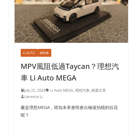
LI AUTO
模型車
MPV風阻低過Taycan？理想汽
車 Li Auto MEGA
July 22, 2026
Li Auto MEGA
,
理想汽車
,
精選文章
Lierence Li
廠盒理想MEGA，唔知未來會唔會出極速拍檔的拉花
呢？