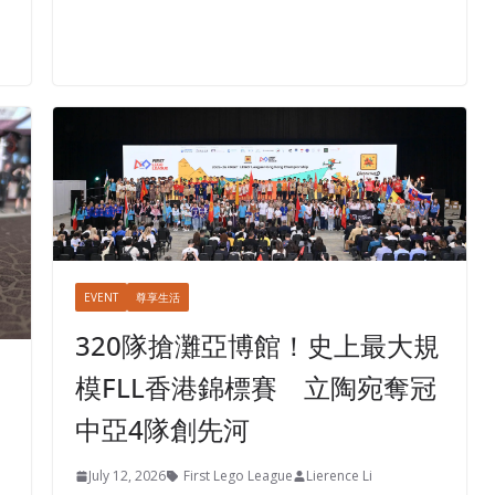
EVENT
尊享生活
320隊搶灘亞博館！史上最大規
模FLL香港錦標賽 立陶宛奪冠
中亞4隊創先河
July 12, 2026
First Lego League
Lierence Li