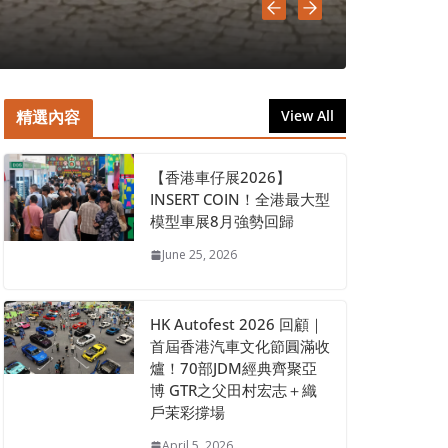
July 22, 202
精選內容
View All
【香港車仔展2026】
INSERT COIN！全港最大型
模型車展8月強勢回歸
June 25, 2026
HK Autofest 2026 回顧｜
首屆香港汽車文化節圓滿收
爐！70部JDM經典齊聚亞
博 GTR之父田村宏志＋織
戶茉彩撐場
April 5, 2026