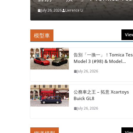
July 26, 2026
Lierence Li
模型車
View
告別「一換一」！Tomica Tes
Model 3 (#98) & Model…
July 26, 2026
公務車之王 – 拓意 Xcartoys
Buick GL8
July 26, 2026
View