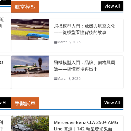
航空模型
View All
 近
例
飛機模型入門：飛機與航空文化
——從模型看懂背後的故事
March 8, 2026
O
飛機模型入門：品牌、價格與周
邊——搞懂市場再出手
March 8, 2026
 All
手動試車
View All
利
Mercedes-Benz CLA 250+ AMG
抽中
Line 實測｜142 粒星發光鬼面