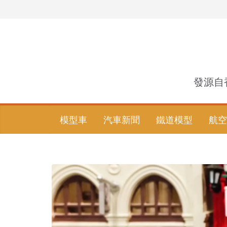
Skip
to
content
發源自
模型車
汽車新聞
鐵道模型
航空