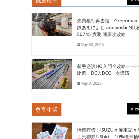
鐵道模型
先買模型再去搭｜Greenmax
鉄あをによし aoniyoshi N比
50745 實測 連班次攻略
May 30, 2026
新手必讀HO入門全攻略——H
比例、DC與DCC一次講清
May 3, 2026
尊享生活
View
情懷有價！ISUZU x 麥東記 x 
工民聯乘T-Shirt 10%機率