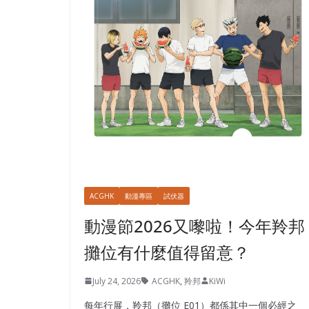
ACGHK
動漫專區
試伏器
動漫節2026又嚟啦！今年羚邦
攤位有什麼值得留意？
July 24, 2026
ACGHK
,
羚邦
KiWi
每年行展，羚邦（攤位 E01）都係其中一個必經之