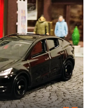
LI AUTO
模
MPV風