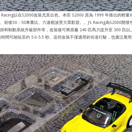
 Racing以在S2000改裝尤其出色。本田 S2000 原為 1999 年推出的
引擎、前後50：50車重比、六速棍波受大眾歡迎。。J’s Racing為S2000
和制動系統升級部件等，改裝後可將原廠 240 匹馬力提升至 300 匹以
h 加速時間可縮短至約 5.0-5.5 秒。這些改裝不僅適用於街道行駛，也廣泛