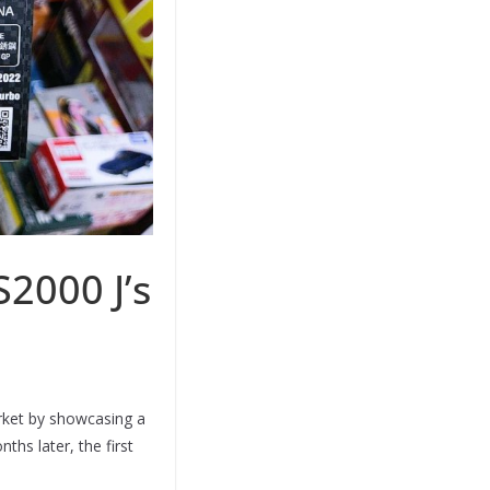
2000 J’s
arket by showcasing a
hs later, the first