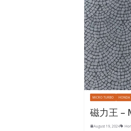
MICRO TURBO
HONDA
磁力王 – Mi
August 19, 2024
Ho