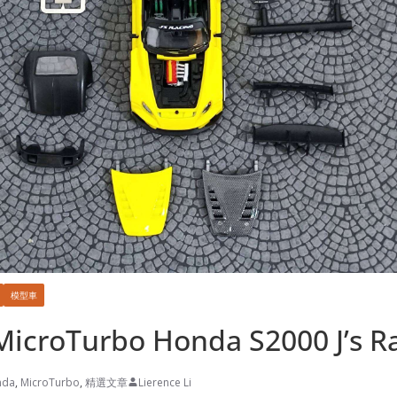
模型車
croTurbo Honda S2000 J’s R
nda
,
MicroTurbo
,
精選文章
Lierence Li