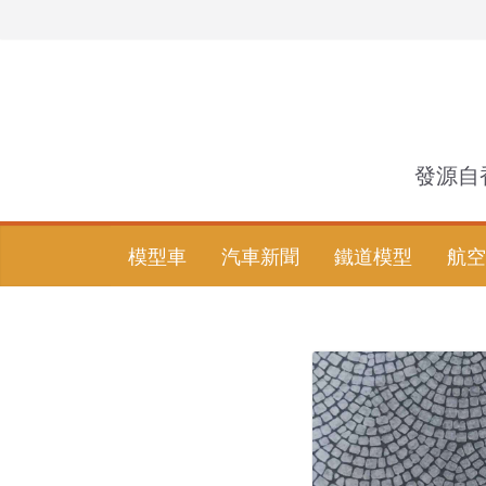
Skip
to
content
發源自
模型車
汽車新聞
鐵道模型
航空