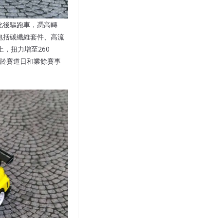
輕量化後驅跑車，憑高轉
開發包括碳纖維套件、高流
上，扭力增至260
應用於賽道日和業餘賽事