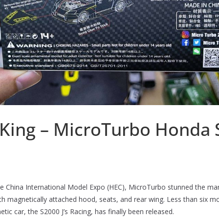
King – MicroTurbo Honda S
 the China International Model Expo (HEC), MicroTurbo stunned the m
 magnetically attached hood, seats, and rear wing. Less than six mont
c car, the S2000 J’s Racing, has finally been released.