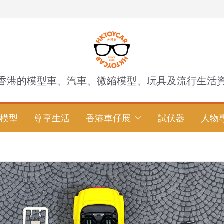
香港的模型車、汽車、微縮模型、玩具及流行生活
模型
尊享生活
香港車仔展
試伏器
人物