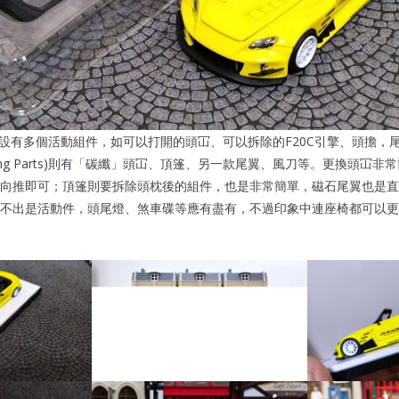
00設有多個活動組件，如可以打開的頭冚、可以拆除的F20C引擎、頭擔，
ning Parts)則有「碳纖」頭冚、頂篷、另一款尾翼、風刀等。更換頭冚
向推即可；頂篷則要拆除頭枕後的組件，也是非常簡單，磁石尾翼也是直
不出是活動件，頭尾燈、煞車碟等應有盡有，不過印象中連座椅都可以更換