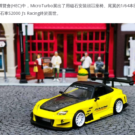
會(HEC)中，MicroTurbo展出了用磁石安裝頭冚座椅、尾翼的1/64本
2000 J’s Racing終於面世。