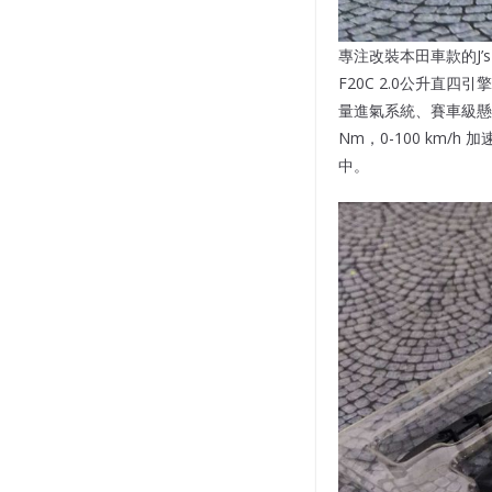
專注改裝本田車款的J’s
F20C 2.0公升直四
量進氣系統、賽車級懸掛
Nm，0-100 km/
中。