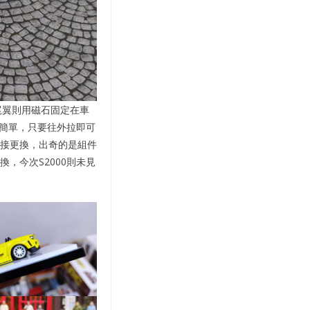
尾翼則用磁石固定在車
非常簡單，只要往外拉即可
接更換，出奇的是組件
，今次S2000則未見