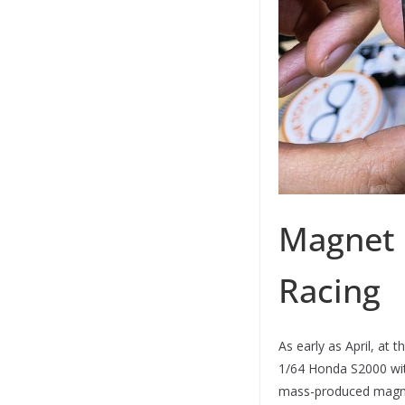
Magnet 
Racing
As early as April, at
1/64 Honda S2000 with
mass-produced magneti