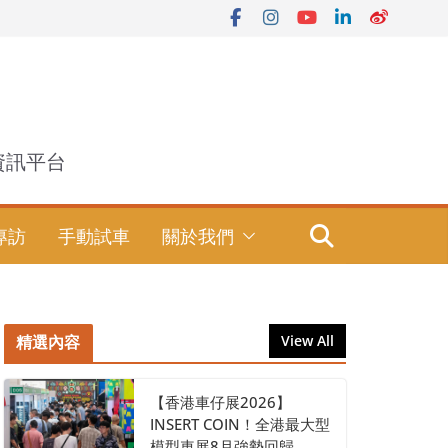
資訊平台
專訪
手動試車
關於我們
精選內容
View All
【香港車仔展2026】
INSERT COIN！全港最大型
模型車展8月強勢回歸