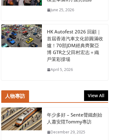
June 25, 2026
HK Autofest 2026 回顧｜
首屆香港汽車文化節圓滿收
爐！70部JDM經典齊聚亞
博 GTR之父田村宏志＋織
戶茉彩撐場
April 5, 2026
人物專訪
View All
年少多好 – Sente聲鐵創始
人蕭安陞Tommy專訪
December 29, 2025