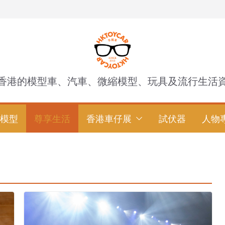
香港的模型車、汽車、微縮模型、玩具及流行生活
模型
尊享生活
香港車仔展
試伏器
人物