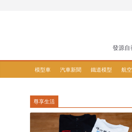
Skip
to
content
發源自
模型車
汽車新聞
鐵道模型
航空
尊享生活