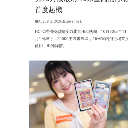
首度起機
August 2, 2026
Lierence Li
HCFC杭州模型節接力北京HEC熱潮，10月30日至11
月1日舉行，20000平方米展區，16米室內飛行場首
啟用，即睇詳情。