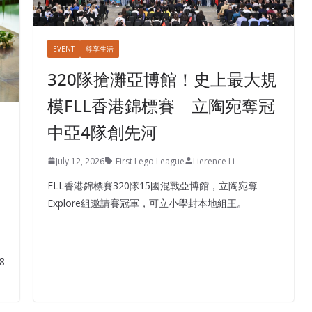
EVENT
尊享生活
320隊搶灘亞博館！史上最大規
模FLL香港錦標賽 立陶宛奪冠
中亞4隊創先河
July 12, 2026
First Lego League
Lierence Li
FLL香港錦標賽320隊15國混戰亞博館，立陶宛奪
Explore組邀請賽冠軍，可立小學封本地組王。
8