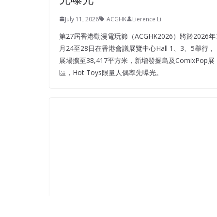
July 11, 2026
ACGHK
Lierence Li
第27屆香港動漫電玩節（ACGHK2026）將於2026年
月24至28日在香港會議展覽中心Hall 1、3、5舉行，
展場擴至38,417平方米，新增發掘島及ComixPop展
區，Hot Toys限量人偶率先曝光。
COMIC CON
TARMAC WORKS
尊享生活