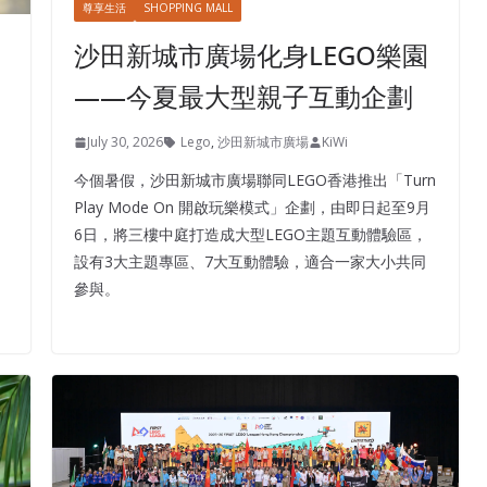
尊享生活
SHOPPING MALL
沙田新城市廣場化身LEGO樂園
——今夏最大型親子互動企劃
July 30, 2026
Lego
,
沙田新城市廣場
KiWi
今個暑假，沙田新城市廣場聯同LEGO香港推出「Turn
Play Mode On 開啟玩樂模式」企劃，由即日起至9月
6日，將三樓中庭打造成大型LEGO主題互動體驗區，
設有3大主題專區、7大互動體驗，適合一家大小共同
參與。