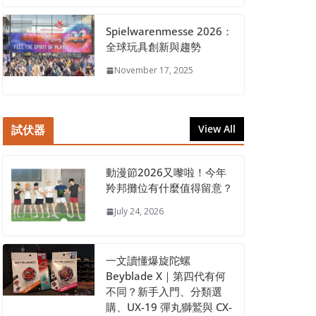
Spielwarenmesse 2026：
全球玩具創新與趨勢
November 17, 2025
試伏器
View All
動漫節2026又嚟啦！今年
羚邦攤位有什麼值得留意？
July 24, 2026
一文讀懂爆旋陀螺
Beyblade X｜第四代有何
不同？新手入門、分類選
購、UX-19 彈丸獅鷲與 CX-