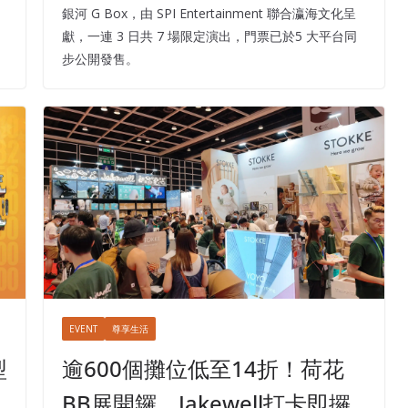
銀河 G Box，由 SPI Entertainment 聯合瀛海文化呈
獻，一連 3 日共 7 場限定演出，門票已於5 大平台同
步公開發售。
EVENT
尊享生活
型
逾600個攤位低至14折！荷花
BB展開鑼 Jakewell打卡即攞