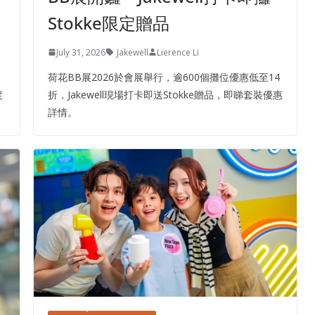
Stokke限定贈品
July 31, 2026
Jakewell
Lierence Li
荷花BB展2026於會展舉行，逾600個攤位優惠低至14
度
折，Jakewell現場打卡即送Stokke贈品，即睇套裝優惠
詳情。