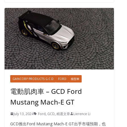
GAINCORP PRODUCTS G.C.D
FORD
模型車
電動肌肉車 – GCD Ford
Mustang Mach-E GT
July 13, 2024
Ford
,
GCD
,
精選文章
Lierence Li
GCD推出Ford Mustang Mach-E GT出乎市場預期，也