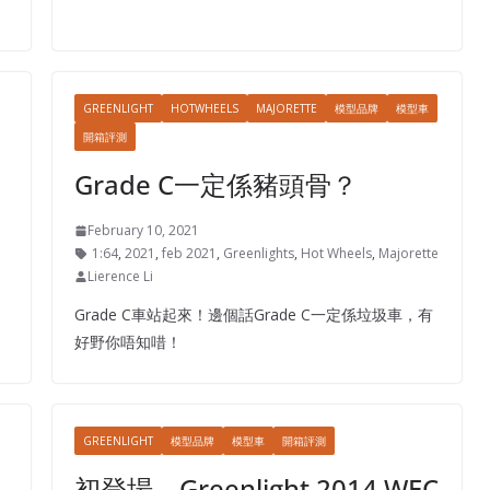
GREENLIGHT
HOTWHEELS
MAJORETTE
模型品牌
模型車
開箱評測
Grade C一定係豬頭骨？
February 10, 2021
1:64
,
2021
,
feb 2021
,
Greenlights
,
Hot Wheels
,
Majorette
Lierence Li
Grade C車站起來！邊個話Grade C一定係垃圾車，有
好野你唔知唶！
GREENLIGHT
模型品牌
模型車
開箱評測
初登場 – Greenlight 2014 WEC