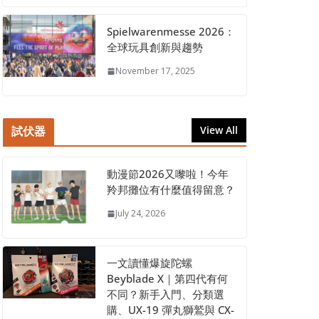
Spielwarenmesse 2026：
全球玩具創新與趨勢
November 17, 2025
試伏器
View All
動漫節2026又嚟啦！今年
羚邦攤位有什麼值得留意？
July 24, 2026
一文讀懂爆旋陀螺
Beyblade X｜第四代有何
不同？新手入門、分類選
購、UX-19 彈丸獅鷲與 CX-