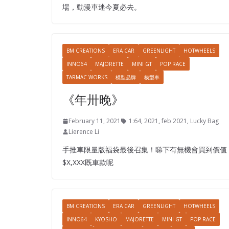
場，動漫車迷今夏必去。
BM CREATIONS
ERA CAR
GREENLIGHT
HOTWHEELS
INNO64
MAJORETTE
MINI GT
POP RACE
TARMAC WORKS
模型品牌
模型車
《年卅晚》
February 11, 2021
1:64
,
2021
,
feb 2021
,
Lucky Bag
Lierence Li
手推車限量版福袋最後召集！睇下有無機會買到價值
$X,XXX既車款呢
BM CREATIONS
ERA CAR
GREENLIGHT
HOTWHEELS
INNO64
KYOSHO
MAJORETTE
MINI GT
POP RACE