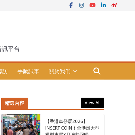
資訊平台
專訪
手動試車
關於我們
精選內容
View All
【香港車仔展2026】
INSERT COIN！全港最大型
模型車展8月強勢回歸