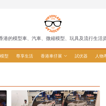
香港的模型車、汽車、微縮模型、玩具及流行生活
模型
尊享生活
香港車仔展
試伏器
人物