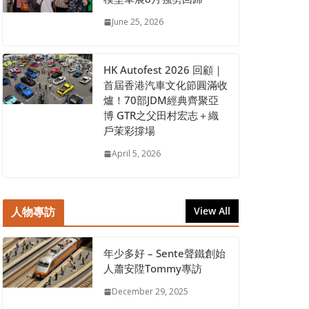
June 25, 2026
HK Autofest 2026 回顧｜
首屆香港汽車文化節圓滿收
爐！70部JDM經典齊聚亞
博 GTR之父田村宏志＋織
戶茉彩撐場
April 5, 2026
人物專訪
View All
年少多好 – Sente聲鐵創始
人蕭安陞Tommy專訪
December 29, 2025