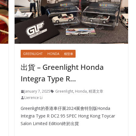
GREENLIGHT
HONDA
模型車
出貨 – Greenlight Honda
Integra Type R…
January 7, 2025
Greenlight
,
Honda
,
精選文章
Lierence Li
Greenlight的香港車仔展2024展會特別版Honda
Integra Type R DC2 95 SPEC Hong Kong Toycar
Salon Limited Edition終於出貨