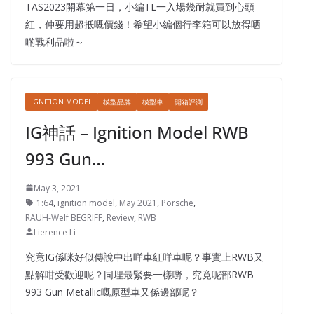
TAS2023開幕第一日，小編TL一入場幾耐就買到心頭
紅，仲要用超抵嘅價錢！希望小編個行李箱可以放得哂
啲戰利品啦～
IGNITION MODEL
模型品牌
模型車
開箱評測
IG神話 – Ignition Model RWB
993 Gun…
May 3, 2021
1:64
,
ignition model
,
May 2021
,
Porsche
,
RAUH-Welf BEGRIFF
,
Review
,
RWB
Lierence Li
究竟IG係咪好似傳說中出咩車紅咩車呢？事實上RWB又
點解咁受歡迎呢？同埋最緊要一樣嘢，究竟呢部RWB
993 Gun Metallic嘅原型車又係邊部呢？