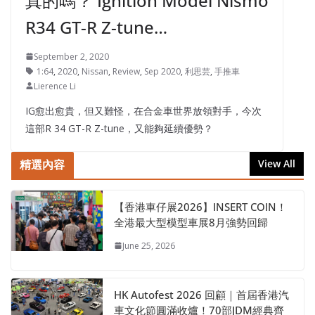
真的嗎？ Ignition Model Nismo
R34 GT-R Z-tune…
September 2, 2020
1:64
,
2020
,
Nissan
,
Review
,
Sep 2020
,
利思芸
,
手推車
Lierence Li
IG愈出愈貴，但又難怪，在合金車世界放領對手，今次
這部R 34 GT-R Z-tune，又能夠延續優勢？
精選內容
View All
【香港車仔展2026】INSERT COIN！
全港最大型模型車展8月強勢回歸
June 25, 2026
HK Autofest 2026 回顧｜首屆香港汽
車文化節圓滿收爐！70部JDM經典齊