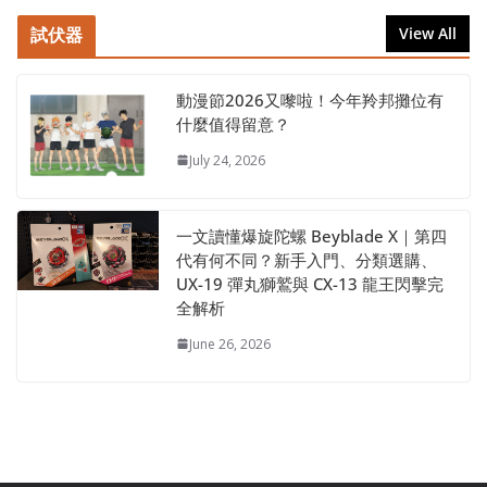
試伏器
View All
動漫節2026又嚟啦！今年羚邦攤位有
什麼值得留意？
July 24, 2026
一文讀懂爆旋陀螺 Beyblade X｜第四
代有何不同？新手入門、分類選購、
UX-19 彈丸獅鷲與 CX-13 龍王閃擊完
全解析
June 26, 2026