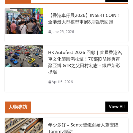
【香港車仔展2026】INSERT COIN！
全港最大型模型車展8月強勢回歸
June 25, 2026
HK Autofest 2026 回顧｜首屆香港汽
車文化節圓滿收爐！70部JDM經典齊
聚亞博 GTR之父田村宏志＋織戶茉彩
撐場
April 5, 2026
人物專訪
View All
年少多好 – Sente聲鐵創始人蕭安陞
Tommy專訪