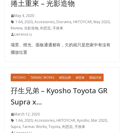
捲土重來 – 光影造物
May 4, 2020
1:64
,
2020
,
Accessories
,
Diorama
,
HKTOYCAR
,
May 2020
,
Review
,
光影造物
,
利思芸
,
手推車
Lierence Li
場景、燈光、面板通通都有，欠的就只是您家中有沒有
擺放位置
KYOSHO
TARMAC WORKS
模型品牌
模型車
開箱評測
孖生兄弟 – Kyosho Toyota GR
Supra x…
March 12, 2020
1:64
,
2020
,
Accessories
,
HKTOYCAR
,
Kyosho
,
Mar 2020
,
Supra
,
Tarmac Works
,
Toyota
,
利思芸
,
手推車
Lierence Li