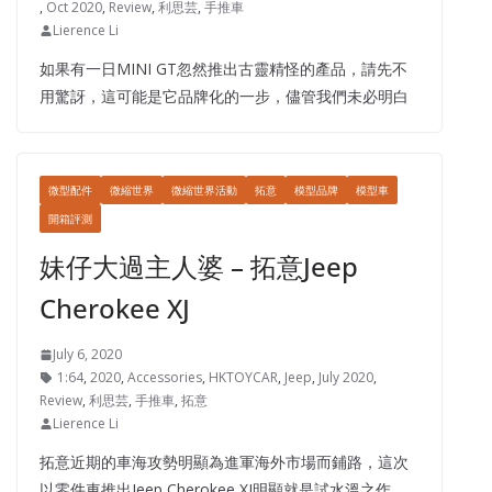
,
Oct 2020
,
Review
,
利思芸
,
手推車
Lierence Li
如果有一日MINI GT忽然推出古靈精怪的產品，請先不
用驚訝，這可能是它品牌化的一步，儘管我們未必明白
微型配件
微縮世界
微縮世界活動
拓意
模型品牌
模型車
開箱評測
妹仔大過主人婆 – 拓意Jeep
Cherokee XJ
July 6, 2020
1:64
,
2020
,
Accessories
,
HKTOYCAR
,
Jeep
,
July 2020
,
Review
,
利思芸
,
手推車
,
拓意
Lierence Li
拓意近期的車海攻勢明顯為進軍海外市場而鋪路，這次
以零件車推出Jeep Cherokee XJ明顯就是試水溫之作