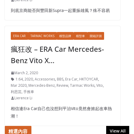
到底京商能否與豐田新Supra一起重振雄風？殊不容易
ERA CAR
TARMAC WORKS
模型品牌
模型車
開箱評測
瘋狂改 – ERA Car Mercedes-
Benz Vito X…
March 2, 2020
1:64
,
2020
,
Accessories
,
BBS
,
Era Car
,
HKTOYCAR
,
Mar 2020
,
Mercedes-Benz
,
Review
,
Tarmac Works
,
Vito
,
利思芸
,
手推車
Lierence Li
相信連Era Car自己也沒想到平治Vito竟然會掀起改車熱
潮！
精選內容
View All