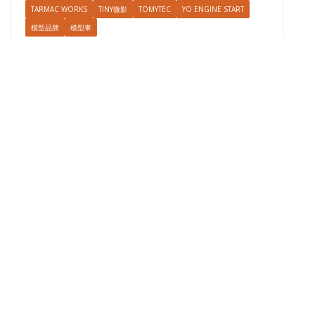
TARMAC WORKS
TINY微影
TOMYTEC
YO ENGINE START
模型品牌
模型車
各大車仔品牌受疫情的影響及部
署
February 24, 2020
2020
,
BM Creations
,
Era Car
,
Feb 2020
,
Fuelme
,
HKTOYCAR
,
Hobby Japan
,
Hotwheels
,
Industry
,
INNO64
,
LCD Model
,
Majorette
,
MINI GT
,
Model 1
,
Paudi
,
Schuco
,
Tarmac Works
,
Tiny微影
,
Yo Engine Start
,
利思芸
,
手推車
,
拓意
Lierence Li
新冠肺炎持續，到底到車仔界出貨及新車有何影響呢？
TARMAC WORKS
模型車
開箱評測
日內瓦見？Tarmac Works