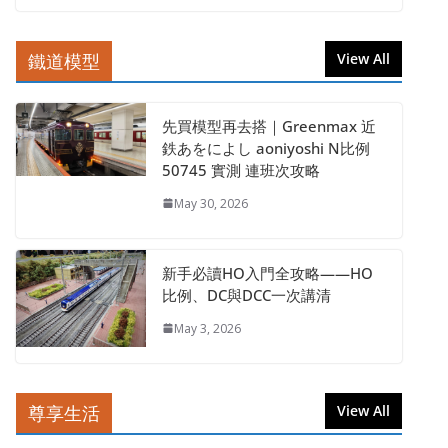
鐵道模型
View All
先買模型再去搭｜Greenmax 近
鉄あをによし aoniyoshi N比例
50745 實測 連班次攻略
May 30, 2026
新手必讀HO入門全攻略——HO
比例、DC與DCC一次講清
May 3, 2026
尊享生活
View All