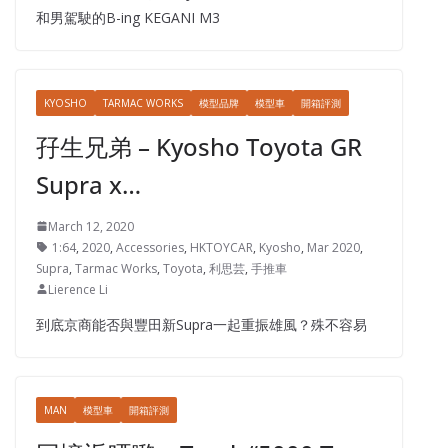
和男駕駛的B-ing KEGANI M3
KYOSHO
TARMAC WORKS
模型品牌
模型車
開箱評測
孖生兄弟 – Kyosho Toyota GR
Supra x…
March 12, 2020
1:64
,
2020
,
Accessories
,
HKTOYCAR
,
Kyosho
,
Mar 2020
,
Supra
,
Tarmac Works
,
Toyota
,
利思芸
,
手推車
Lierence Li
到底京商能否與豐田新Supra一起重振雄風？殊不容易
MAN
模型車
開箱評測