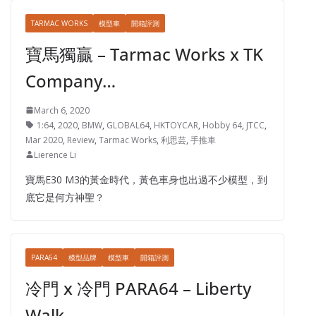
TARMAC WORKS
模型車
開箱評測
寶馬獨贏 – Tarmac Works x TK
Company…
March 6, 2020
1:64
,
2020
,
BMW
,
GLOBAL64
,
HKTOYCAR
,
Hobby 64
,
JTCC
,
Mar 2020
,
Review
,
Tarmac Works
,
利思芸
,
手推車
Lierence Li
寶馬E30 M3的黃金時代，黃色車身也出過不少模型，到
底它是何方神聖？
PARA64
模型品牌
模型車
開箱評測
冷門 x 冷門 PARA64 – Liberty
Walk…