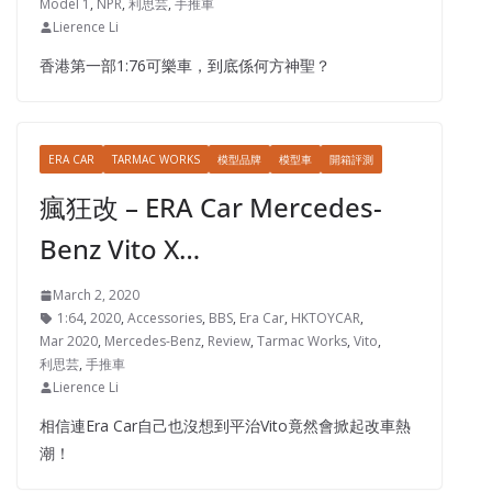
Model 1
,
NPR
,
利思芸
,
手推車
Lierence Li
香港第一部1:76可樂車，到底係何方神聖？
ERA CAR
TARMAC WORKS
模型品牌
模型車
開箱評測
瘋狂改 – ERA Car Mercedes-
Benz Vito X…
March 2, 2020
1:64
,
2020
,
Accessories
,
BBS
,
Era Car
,
HKTOYCAR
,
Mar 2020
,
Mercedes-Benz
,
Review
,
Tarmac Works
,
Vito
,
利思芸
,
手推車
Lierence Li
相信連Era Car自己也沒想到平治Vito竟然會掀起改車熱
潮！