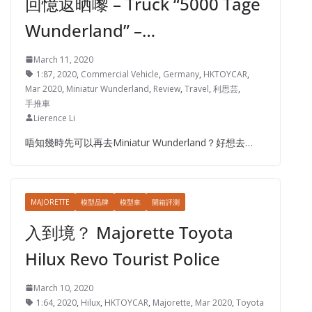
回憶返晒嚟 – Truck “5000 Tage
Wunderland” –…
March 11, 2020
1:87
,
2020
,
Commercial Vehicle
,
Germany
,
HKTOYCAR
,
Mar 2020
,
Miniatur Wunderland
,
Review
,
Travel
,
利思芸
,
手推車
Lierence Li
唔知幾時先可以再去Miniatur Wunderland？好想去…
MAJORETTE
模型品牌
模型車
開箱評測
入到境？ Majorette Toyota
Hilux Revo Tourist Police
March 10, 2020
1:64
,
2020
,
Hilux
,
HKTOYCAR
,
Majorette
,
Mar 2020
,
Toyota