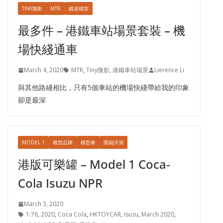
TINY微影
MTR
鐵道模型
最多件 – 港鐵車站場景套裝 – 機
場快綫通車
March 4, 2020
MTR
,
Tiny微影
,
港鐵車站場景
Lierence Li
與其他路綫相比，只有5個車站的機場快綫帶給我的印象
卻是最深
MODEL 1
模型品牌
模型車
開箱評測
港版可樂罐 – Model 1 Coca-
Cola Isuzu NPR
March 3, 2020
1:76
,
2020
,
Coca Cola
,
HKTOYCAR
,
Isuzu
,
March 2020
,