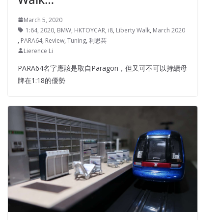
March 5, 2020
1:64
,
2020
,
BMW
,
HKTOYCAR
,
i8
,
Liberty Walk
,
March 2020
,
PARA64
,
Review
,
Tuning
,
利思芸
Lierence Li
PARA64名字應該是取自Paragon，但又可不可以持續母
牌在1:18的優勢