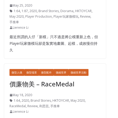
May 25, 2020
1:64
,
1:87
,
2020
,
Brand Stories
,
Diorama
,
HKTOYCAR
,
May 2020
,
Player Production
,
Player玩家微模玩
,
Review
,
手推車
Lierence Li
最近所謂的人仔「新模」只不過是將公模重新上色，但
Player玩家微模玩卻是紮實地畫圖、起模，成效慢但持
久
微型人偶
微型場景
微型配件
微縮世界
微縮世界活動
價廉物美 – RaceMedal
May 18, 2020
1:64
,
2020
,
Brand Stories
,
HKTOYCAR
,
May 2020
,
RaceMedal
,
Review
,
利思芸
,
手推車
Lierence Li