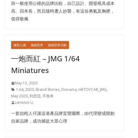
與一般使用公模的品牌比較，自己設計、開發模具成本
高、回本長，而且隨時遭人抄襲，有這份勇氣及胸襟，
值得敬佩
微型人偶
微縮世界
微縮世界活動
一炮而紅 – JMG 1/64
Miniatures
May 12, 2020
1:64
,
2020
,
Brand Stories
,
Diorama
,
HKTOYCAR
,
JMG
,
May 2020
,
利思芸
,
手推車
Lierence Li
一套抬棺人仔讓這港產品牌蜚聲國際，由代理變成開創
自家品牌，成功捕捉大眾心理