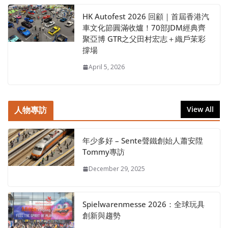
HK Autofest 2026 回顧｜首屆香港汽
車文化節圓滿收爐！70部JDM經典齊
聚亞博 GTR之父田村宏志＋織戶茉彩
撐場
April 5, 2026
人物專訪
View All
年少多好 – Sente聲鐵創始人蕭安陞
Tommy專訪
December 29, 2025
Spielwarenmesse 2026：全球玩具
創新與趨勢