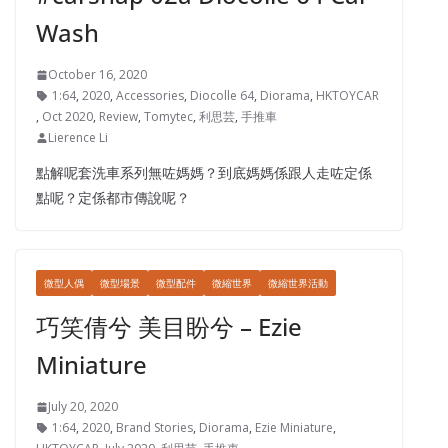
Wash
October 16, 2020
1:64
,
2020
,
Accessories
,
Diocolle 64
,
Diorama
,
HKTOYCAR
,
Oct 2020
,
Review
,
Tomytec
,
利思芸
,
手推車
Lierence Li
點解呢套洗車系列無咗媽媽？到底媽媽係跟人走咗定係
點呢？定係都市傳說呢？
微型人偶
微型場景
微型配件
微縮世界
微縮世界活動
巧笑倩兮 美目盼兮 – Ezie
Miniature
July 20, 2020
1:64
,
2020
,
Brand Stories
,
Diorama
,
Ezie Miniature
,