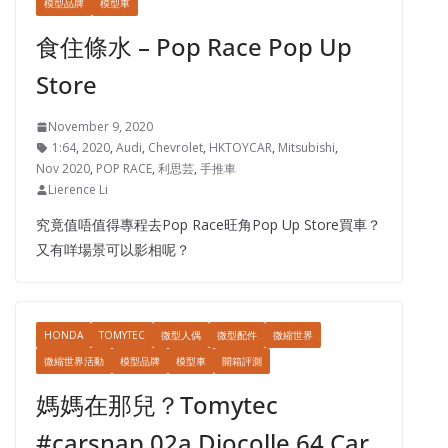
模型品牌
模型車
食住條水 – Pop Race Pop Up
Store
November 9, 2020
1:64
,
2020
,
Audi
,
Chevrolet
,
HKTOYCAR
,
Mitsubishi
,
Nov 2020
,
POP RACE
,
利思芸
,
手推車
Lierence Li
究竟值唔值得專程去Pop Race旺角Pop Up Store買車？
又有咩場景可以影相呢？
HONDA
TOMYTEC
微型人偶
微型配件
微縮世界
微縮世界活動
模型品牌
模型車
開箱評測
媽媽在那兒？Tomytec
#carsnap 02a Diocolle 64 Car