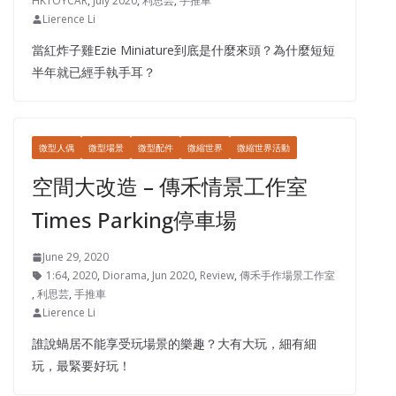
HKTOYCAR
,
July 2020
,
利思芸
,
手推車
Lierence Li
當紅炸子雞Ezie Miniature到底是什麼來頭？為什麼短短
半年就已經手執手耳？
微型人偶
微型場景
微型配件
微縮世界
微縮世界活動
空間大改造 – 傳禾情景工作室
Times Parking停車場
June 29, 2020
1:64
,
2020
,
Diorama
,
Jun 2020
,
Review
,
傳禾手作場景工作室
,
利思芸
,
手推車
Lierence Li
誰說蝸居不能享受玩場景的樂趣？大有大玩，細有細
玩，最緊要好玩！