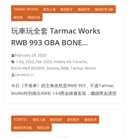
TARMAC WORKS
微型人偶
微型配件
微縮世界
微縮世界活動
模型車
開箱評測
玩車玩全套 Tarmac Works
RWB 993 OBA BONE…
February 29, 2020
1:64
,
2020
,
Feb 2020
,
Hobby 64
,
Porsche
,
RAUH-Welf BEGRIFF
,
Review
,
RWB
,
Tarmac Works
Lierence Li
今日《手推車》的主角依然是RWB 993，不過Tarmac
Works特別推出RWB 1:64黑金維修套裝，繼續黑金誘惑
TOMYTEC
微型人偶
微型場景
微型配件
微縮世界
微縮世界活動
模型品牌