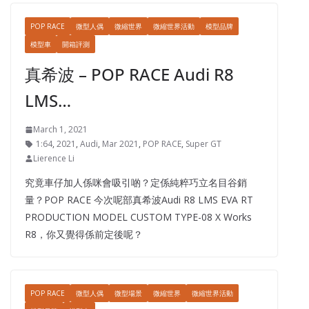
POP RACE
微型人偶
微縮世界
微縮世界活動
模型品牌
模型車
開箱評測
真希波 – POP RACE Audi R8
LMS…
March 1, 2021
1:64
,
2021
,
Audi
,
Mar 2021
,
POP RACE
,
Super GT
Lierence Li
究竟車仔加人係咪會吸引啲？定係純粹巧立名目谷銷
量？POP RACE 今次呢部真希波Audi R8 LMS EVA RT
PRODUCTION MODEL CUSTOM TYPE-08 X Works
R8，你又覺得係前定後呢？
POP RACE
微型人偶
微型場景
微縮世界
微縮世界活動