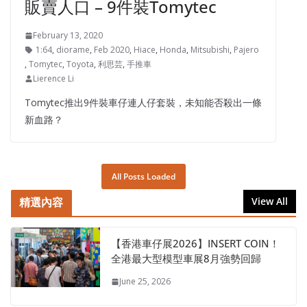
販賣人口 – 9件裝Tomytec
February 13, 2020
1:64
,
diorame
,
Feb 2020
,
Hiace
,
Honda
,
Mitsubishi
,
Pajero
,
Tomytec
,
Toyota
,
利思芸
,
手推車
Lierence Li
Tomytec推出9件裝車仔連人仔套裝，未知能否殺出一條
新血路？
All Posts Loaded
精選內容
View All
【香港車仔展2026】INSERT COIN！
全港最大型模型車展8月強勢回歸
June 25, 2026