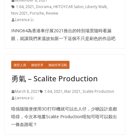
November 8, 2021
1:64
,
2021
,
Diorama
,
HKTOYCAR Salon
,
Liberty Walk
,
Nov 2021
,
Porsche
,
Review
Lierence Li
INNO64為香港車仔展2021推出的特別場景隨時看漏
眼，就讓我們來溫故知新一下這個不只是刷色的作品吧
微型人偶
微縮世界
微縮世界活動
勇氣 – Scalite Production
March 8, 2021
1:64
,
2021
,
Mar 2021
,
Scalite Production
Lierence Li
唔係隨隨便便用3D打印機就可以出人仔，少啲設計底都
唔得，今次本地薑Scalite Production唔知可唔可以殺出
一條血路呢？